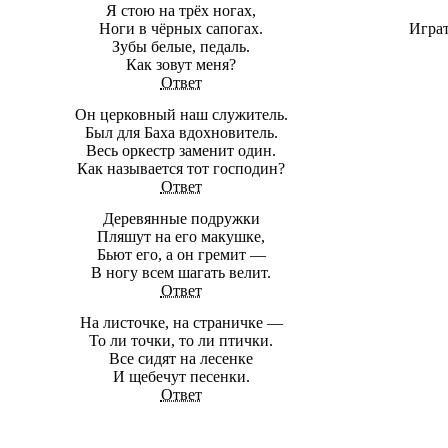
Я стою на трёх ногах,
Ноги в чёрных сапогах.
Играт
Зубы белые, педаль.
Как зовут меня?
Ответ
Он церковный наш служитель.
Был для Баха вдохновитель.
Весь оркестр заменит один.
Как называется тот господин?
Ответ
Деревянные подружки
Пляшут на его макушке,
Бьют его, а он гремит —
В ногу всем шагать велит.
Ответ
На листочке, на страничке —
То ли точки, то ли птички.
Все сидят на лесенке
И щебечут песенки.
Ответ